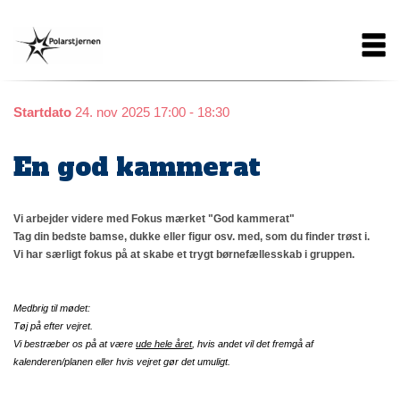
Gå
Main
til
hovedindhold
navigation
Startdato
24. nov 2025 17:00 - 18:30
En god kammerat
Vi arbejder videre med Fokus mærket "God kammerat"
Tag din bedste bamse, dukke eller figur osv. med, som du finder trøst i.
Vi har særligt fokus på at skabe et trygt børnefællesskab i gruppen.
Medbrig til mødet:
Tøj på efter vejret.
Vi bestræber os på at være
ude hele året
, hvis andet vil det fremgå af
kalenderen/planen eller hvis vejret gør det umuligt.