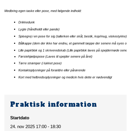
Medbring egen taske eller pose, med følgende indhold:
Drikkedunk
Lygte (håndholdt eller pande)
Spisegrej i en pose for sig (tallerken eller skål, bestik, kop/mug, viskestykke)
Bålkappe (dem der ikke har endnu, et gammelt tæppe der senere må syes om ti
Lille papirblok og 1 skriveredskab (Lille papirblok laves på spejdermøde senere 
Førstehjælpspose (Laves til spejder senere på året)
Tørre strømper (i lukket pose)
Kontaktoplysninger på forældre eller pårørende
Kort med helbredsoplysninger og medicin hvis dette er nødvendigt
Praktisk information
Startdato
24. nov 2025 17:00 - 18:30